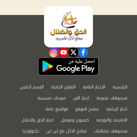
instagram
youtube
twitter
facebook
الرئيسية
الاخبار العامة
التقارير الخاصة
القسم الطبي
فيديوهات متنوعة
اخبار الفن
منوعات مسيحية
اخبار الرياضة
مطبخ الموقع
مواضيع عامة
الاقتصاد والبورصة
كمبيوتر وموبايل
اخبار الحق والضلال
فيديوهات فضائيات
مطبخ الاكل مع لى لى
تكنولوجيا