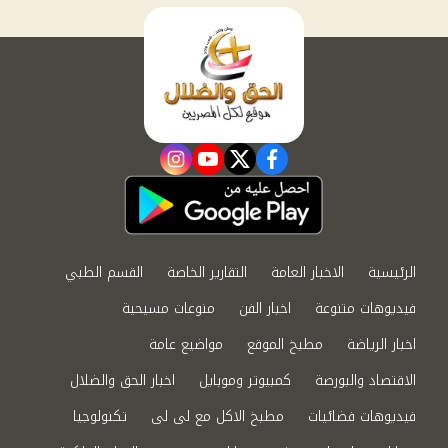
instagram
youtube
twitter
facebook
الرئيسية
الاخبار العامة
التقارير الخاصة
القسم الطبي
فيديوهات متنوعة
اخبار الفن
منوعات مسيحية
اخبار الرياضة
مطبخ الموقع
مواضيع عامة
الاقتصاد والبورصة
كمبيوتر وموبايل
اخبار الحق والضلال
فيديوهات فضائيات
مطبخ الاكل مع لى لى
تكنولوجيا