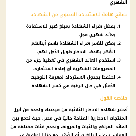
الشهري.
نصائح هامة للاستفادة القصوى من الشهادة
يفضل شراء الشهادة بمبلغ كبير للاستفادة
بعائد شهري مجزٍ.
يمكن للأسر شراء الشهادة باسم أبنائهم
القُصّر بهدف الادخار طويل الأجل لهم.
استخدم العائد الشهري في تغطية جزء من
المصروفات الشهرية أو إعادة استثماره.
احتفظ بجدول الاسترداد لمعرفة التوقيت
الأمثل في حال الرغبة في كسر الشهادة.
خلاصة القول
تُعتبر شهادة الادخار الثلاثية من ميدبنك واحدة من أبرز
المنتجات الادخارية المتاحة حاليًا في مصر، حيث تجمع بين
العائد المرتفع والثبات والمرونة، وتخدم فئات مختلفة من
العملاء، سواء البالغين أو القُصّر، مع مزايا إضافية في