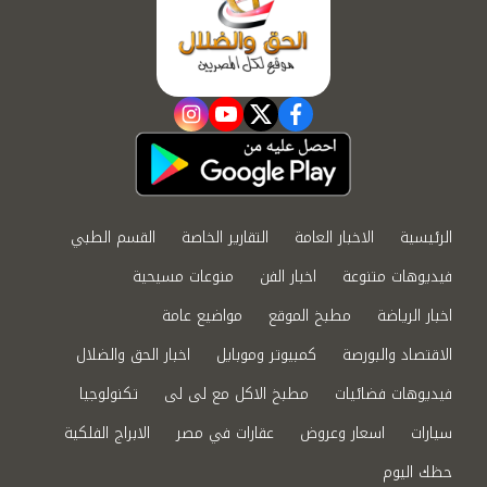
instagram
youtube
twitter
facebook
الرئيسية
الاخبار العامة
التقارير الخاصة
القسم الطبي
فيديوهات متنوعة
اخبار الفن
منوعات مسيحية
اخبار الرياضة
مطبخ الموقع
مواضيع عامة
الاقتصاد والبورصة
كمبيوتر وموبايل
اخبار الحق والضلال
فيديوهات فضائيات
مطبخ الاكل مع لى لى
تكنولوجيا
سيارات
اسعار وعروض
عقارات في مصر
الابراج الفلكية
حظك اليوم