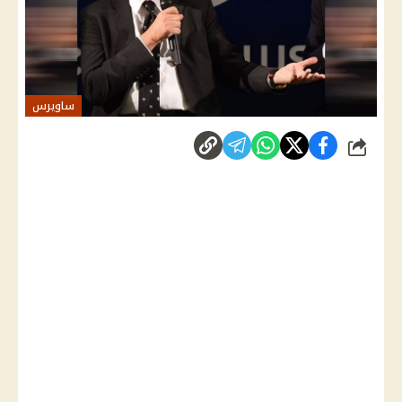
ساويرس
شارك