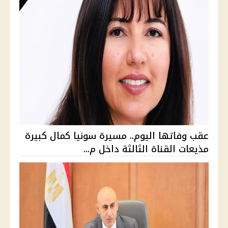
عقب وفاتها اليوم.. مسيرة سونيا كمال كبيرة
مذيعات القناة الثالثة داخل م...