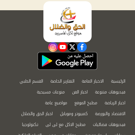
instagram
youtube
twitter
facebook
الرئيسية
الاخبار العامة
التقارير الخاصة
القسم الطبي
فيديوهات متنوعة
اخبار الفن
منوعات مسيحية
اخبار الرياضة
مطبخ الموقع
مواضيع عامة
الاقتصاد والبورصة
كمبيوتر وموبايل
اخبار الحق والضلال
فيديوهات فضائيات
مطبخ الاكل مع لى لى
تكنولوجيا