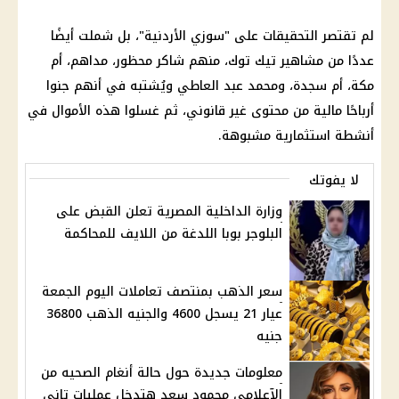
لم تقتصر التحقيقات على "سوزي الأردنية"، بل شملت أيضًا
عددًا من مشاهير تيك توك، منهم شاكر محظور، مداهم، أم
مكة، أم سجدة، ومحمد عبد العاطي ويُشتبه في أنهم جنوا
أرباحًا مالية من محتوى غير قانوني، ثم غسلوا هذه الأموال في
أنشطة استثمارية مشبوهة.
لا يفوتك
وزارة الداخلية المصرية تعلن القبض على
البلوجر بوبا اللدغة من اللايف للمحاكمة
سعر الذهب بمنتصف تعاملات اليوم الجمعة
عيار 21 يسجل 4600 والجنيه الذهب 36800
جنيه
معلومات جديدة حول حالة أنغام الصحيه من
الآعلامى محمود سعد هتدخل عمليات تاني