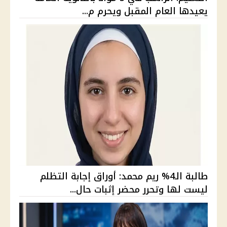
يعيدها العام المقبل ويحرم م...
طالبة الـ4% ريم محمد: أوراق إجابة التظلم
ليست لها وتحرر محضر إثبات حال...