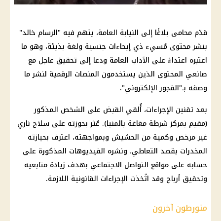
قدّم محامى بلاغًا إلى النيابة العامة، يتهم فيه "الرسام خالد"
بنشر محتوى مُسيء ذي إيحاءات جنسية ولغة بذيئة، وهو ما
اعتبره اعتداءً على الآداب العامة ودعا إلى تحقيق عاجل مع
صانعي المحتوى الذين يستخدمون المنصات الرقمية لنشر ما
وصفه بـ"الفجور الإلكتروني".
بعد تقنين الإجراءات، أُلقي القبض على الشخص المذكور
(مقيم بمركز شرطة مغاغة بالمنيا). عُثر بحوزته على سلاح ناري
غير مرخص وكمية من الحشيش وبمواجهته، اعترف بحيازته
المخدرات بقصد التعاطي، ونشره الفيديوهات المذكورة على
حسابه على مواقع التواصل الاجتماعي بهدف زيادة متابعيه
وتحقيق أرباح وقد اتُخذت الإجراءات القانونية اللازمة.
متورطون آخرون