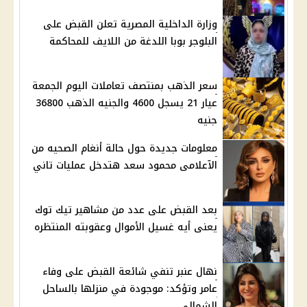
وزارة الداخلية المصرية تعلن القبض على
البلوجر بوبا اللدغة من اللايف للمحاكمة
سعر الذهب بمنتصف تعاملات اليوم الجمعة
عيار 21 يسجل 4600 والجنيه الذهب 36800
جنيه
معلومات جديدة حول حالة أنغام الصحيه من
الآعلامى محمود سعد هتدخل عمليات تاني
بعد القبض على عدد من مشاهير تيك توك
يعنى أيه غسيل الأموال وعقوبته المنتظره
نهال عنبر تنفي شائعة القبض على وفاء
عامر وتؤكد: موجودة في منزلها بالساحل
الشمالي