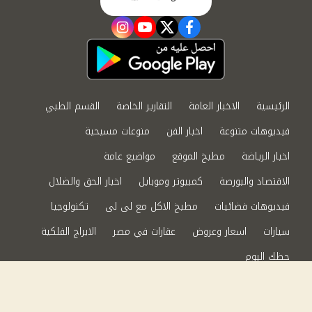
instagram
youtube
twitter
facebook
الرئيسية
الاخبار العامة
التقارير الخاصة
القسم الطبي
فيديوهات متنوعة
اخبار الفن
منوعات مسيحية
اخبار الرياضة
مطبخ الموقع
مواضيع عامة
الاقتصاد والبورصة
كمبيوتر وموبايل
اخبار الحق والضلال
فيديوهات فضائيات
مطبخ الاكل مع لى لى
تكنولوجيا
سيارات
اسعار وعروض
عقارات في مصر
الابراج الفلكية
حظك اليوم
من نحن
سياسة الخصوصية
اتصل بنا
©2024 الحق والضلال All Rights Reserved.