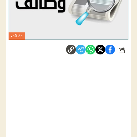
وظائف
شارك