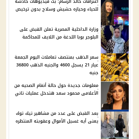
اعترافات خالد الرسام: بث فيديوهات خادشه
للحياء وحيازه حشيش وسلاح بدون ترخيص
وزارة الداخلية المصرية تعلن القبض على
البلوجر بوبا اللدغة من اللايف للمحاكمة
سعر الذهب بمنتصف تعاملات اليوم الجمعة
عيار 21 يسجل 4600 والجنيه الذهب 36800
جنيه
معلومات جديدة حول حالة أنغام الصحيه من
الآعلامى محمود سعد هتدخل عمليات تاني
بعد القبض على عدد من مشاهير تيك توك
يعنى أيه غسيل الأموال وعقوبته المنتظره