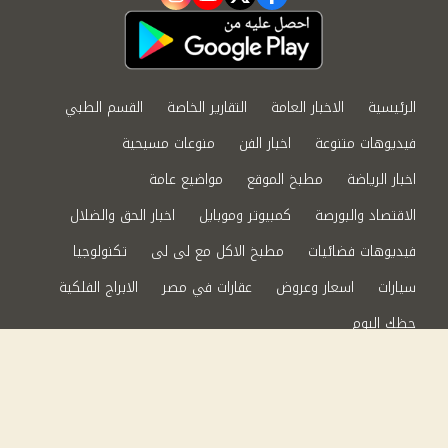
instagram
youtube
twitter
facebook
الرئيسية
الاخبار العامة
التقارير الخاصة
القسم الطبي
فيديوهات متنوعة
اخبار الفن
منوعات مسيحية
اخبار الرياضة
مطبخ الموقع
مواضيع عامة
الاقتصاد والبورصة
كمبيوتر وموبايل
اخبار الحق والضلال
فيديوهات فضائيات
مطبخ الاكل مع لى لى
تكنولوجيا
سيارات
اسعار وعروض
عقارات في مصر
الابراج الفلكية
حظك اليوم
من نحن
سياسة الخصوصية
اتصل بنا
©2024 الحق والضلال All Rights Reserved.
Powered by