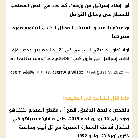
أو "إنقاذ إسرائيل من ورطة"، كما جاء في النص المصاحب
للمقطع على وسائل التواصل.
نوافيكم بالفيديو المنتشر المضلل الكاذب لتشويه صورة
مصر هنا
لولا تعاون صديقي السيسي في تقييد المصريين وحصار غزة،
لكانت إسرائيل في مأزق كبير."
pic.twitter.com/TuqzgcSvD6
August 9, 2025
— Reem Alalwi🇴🇲 (@ReemAlalwi16517)
ماذا قال نتنياهو في الحقيقة؟
بالفحص والبحث الدقيق، اتضح أن مقطع الفيديو لنتنياهو
يعود إلى 10 يوليو لعام 2019، خلال مشاركة نتنياهو في
احتفال أقامته السفارة المصرية في تل أبيب بمناسبة
ذكرى ثورة 23 يوليو 1952.