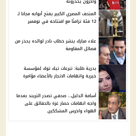
وآخرون يحذرونه
المتحف المصري الكبير يفتح أبوابه مجانا لـ
12 فئة تزامنًا مع افتتاحه في نوفمبر
علاء مبارك ينشر خطاب نادر لوالده يحذر من
فصائل المقاومة
بدرية طلبة: تبرعات تيك توك لمؤسسة
خيرية واتهامات الاتجار بالأعضاء مؤامرة
أسامة الدليل… صحفي تصدر التريند بعدما
واجه اتهامات حصار غزة بالحقائق على
الهواء واخرس المشككين