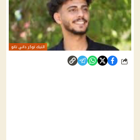
التيك توكر داني تاتو
شارك