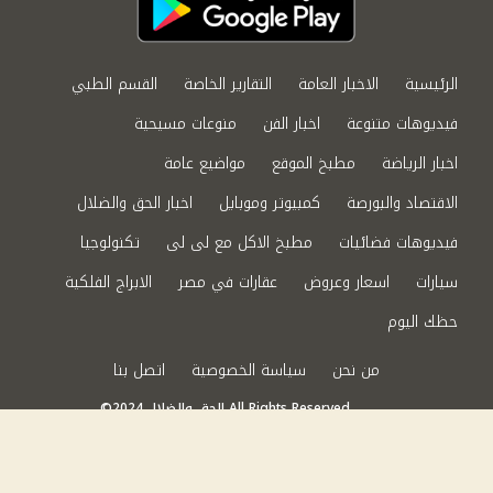
الرئيسية
الاخبار العامة
التقارير الخاصة
القسم الطبي
فيديوهات متنوعة
اخبار الفن
منوعات مسيحية
اخبار الرياضة
مطبخ الموقع
مواضيع عامة
الاقتصاد والبورصة
كمبيوتر وموبايل
اخبار الحق والضلال
فيديوهات فضائيات
مطبخ الاكل مع لى لى
تكنولوجيا
سيارات
اسعار وعروض
عقارات في مصر
الابراج الفلكية
حظك اليوم
من نحن
سياسة الخصوصية
اتصل بنا
©2024 الحق والضلال All Rights Reserved.
Powered by