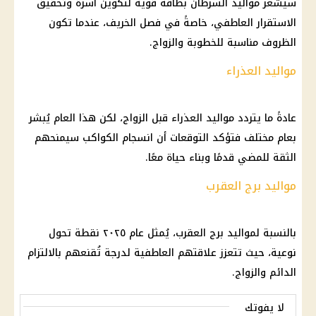
سيشعر مواليد السرطان بطاقة قوية لتكوين أسرة وتحقيق
الاستقرار العاطفي، خاصةً في فصل الخريف، عندما تكون
الظروف مناسبة للخطوبة والزواج.
مواليد العذراء
عادةً ما يتردد مواليد العذراء قبل الزواج، لكن هذا العام يُبشر
بعام مختلف فتؤكد التوقعات أن انسجام الكواكب سيمنحهم
الثقة للمضي قدمًا وبناء حياة معًا.
مواليد برج العقرب
بالنسبة لمواليد برج العقرب، يُمثل عام ٢٠٢٥ نقطة تحول
نوعية، حيث تتعزز علاقتهم العاطفية لدرجة تُقنعهم بالالتزام
الدائم والزواج.
لا يفوتك