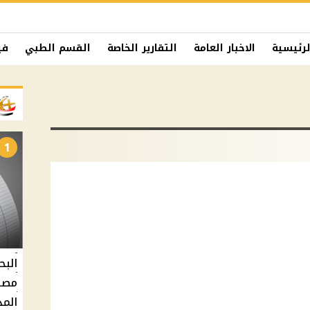
لرئيسية
الاخبار العامة
التقارير الخاصة
القسم الطبي
في
1
البح
مصر 
المد