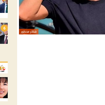
6
شاكر محظور