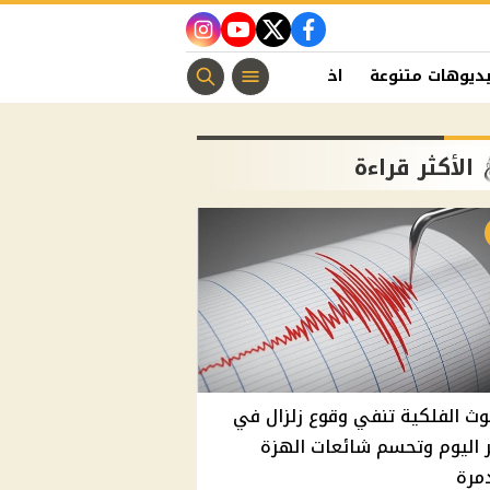
instagram
youtube
twitter
facebook
ديوهات متنوعة
اخبار الفن
منوعات مسيحية
اخبار الرياضة
الأكثر قراءة
وث الفلكية تنفي وقوع زلزال في
اليوم وتحسم شائعات الهزة
مرة