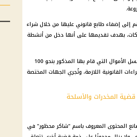
وعة.
 إلى إضفاء طابع قانوني عليها من خلال شراء
كات، بهدف تقديمها على أنها دخل من أنشطة
وأضافت المحكمة: "قُدِّرت أنشطة غسل الأموال التي قام بها المذكور بنحو 100
اءات القانونية اللازمة، وتُجري الجهات المختصة
قضية المخدرات والأسلحة
انع المحتوى المعروف باسم "شاكر محظور" في
. ولا يزال محجوزًا على ذمة قضية أخرى تتعلق