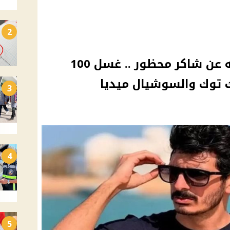
2
بيان هام من وزاه الداخليه عن شاكر محظور .. غسل 100
يك توك والسوشيال ميديا
3
4
5