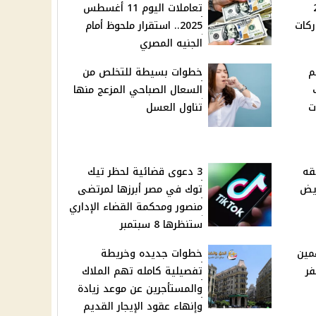
20
تعاملات اليوم 11 أغسطس
ركات
2025.. استقرار ملحوظ أمام
الجنيه المصري
م
خطوات بسيطة للتخلص من
السعال الصباحي المزعج منها
ت
تناول العسل
قه
3 دعوى قضائية لحظر تيك
ريض
توك في مصر أبرزها لمرتضى
منصور ومحكمة القضاء الإداري
ستنظرها 8 سبتمبر
تمنع 8 متهمين
خطوات جديده وخريطة
فر
تفصيلية كامله تهم الملاك
والمستأجرين عن موعد زيادة
وإنهاء عقود الإيجار القديم