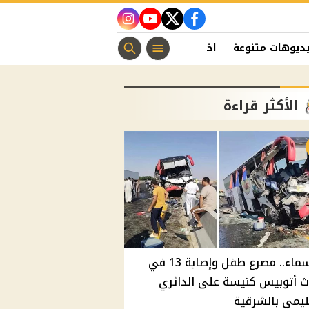
instagram
youtube
twitter
facebook
ديوهات متنوعة
اخبار الفن
منوعات مسيحية
اخبار الرياضة
الأكثر قراءة
بالأسماء.. مصرع طفل وإصابة 13 في
 أتوبيس كنيسة على الدائري
ليمي بالشرقية