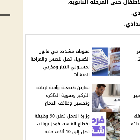
لأطفال حتى المرحلة الثانوية.
دي.
عدادي.
ر
عقوبات مشددة في قانون
الثلاثاء 12 أغسطس 2025..
الكهرباء تصل للحبس والغرامة
4
لمستولي التيار ومخربي
المنشآت
تمارين طبيعية وآمنة لزيادة
ير
التركيز وتقوية الذاكرة
وتحسين وظائف الدماغ
فك
وزارة العمل تعلن 90 وظيفة
دائه
بقطاع الفاست فودز برواتب
تصل إلى 10 آلاف جنيه