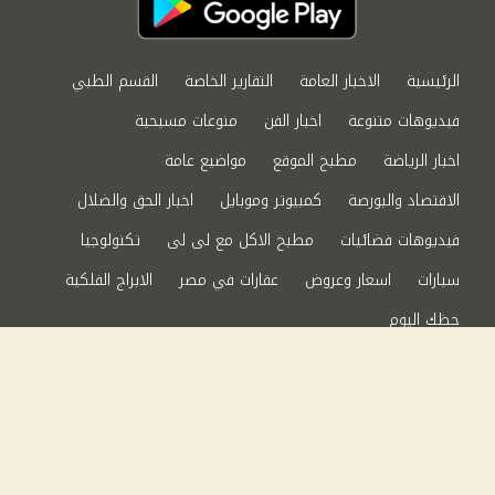
الرئيسية
الاخبار العامة
التقارير الخاصة
القسم الطبي
فيديوهات متنوعة
اخبار الفن
منوعات مسيحية
اخبار الرياضة
مطبخ الموقع
مواضيع عامة
الاقتصاد والبورصة
كمبيوتر وموبايل
اخبار الحق والضلال
فيديوهات فضائيات
مطبخ الاكل مع لى لى
تكنولوجيا
سيارات
اسعار وعروض
عقارات في مصر
الابراج الفلكية
حظك اليوم
من نحن
سياسة الخصوصية
اتصل بنا
©2024 الحق والضلال All Rights Reserved.
Powered by