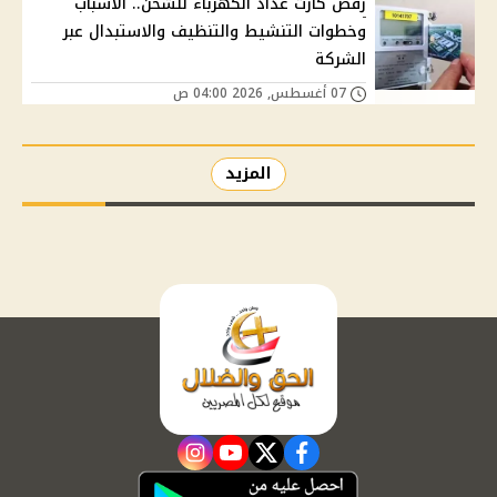
رفض كارت عداد الكهرباء للشحن.. الأسباب
وخطوات التنشيط والتنظيف والاستبدال عبر
الشركة
07 أغسطس, 2026 04:00 ص
المزيد
instagram
youtube
twitter
facebook