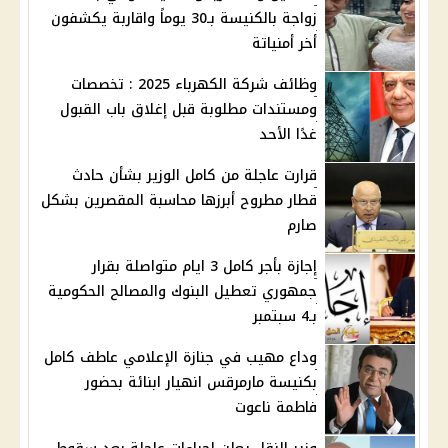
زواجة بالكنيسة بـ30 يوماً واقاربة يكشفون
أخر أمنياتة
وظائف شركة الكهرباء 2025 : تخصصات
ومستندات مطلوبة قبل إغلاق باب القبول
غدًا الأحد
قرارت عاجلة من كامل الوزير بشأن حادث
قطار مطروح أبرزها محاسبة المقصرين بشكل
صارم
إجازة بأجر كامل 3 ايام متواصلة بقرار
جمهوري تعطيل البنوك والمصالح الحكومية
بـ4 سبتمبر
وداع مهيب في جنازة الإعلامي عاطف كامل
بكنيسة مارمرقس انهيار ابنائة بحضور
فاطمة ناعوت