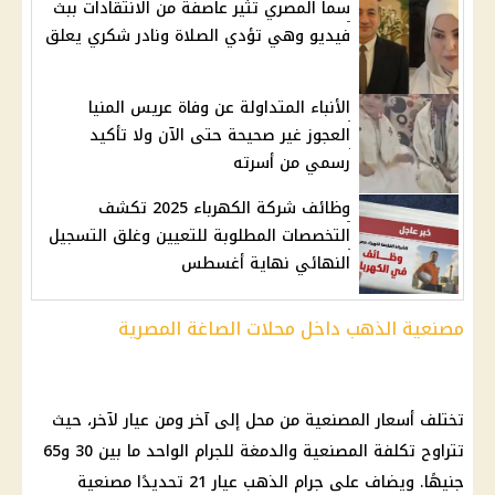
سما المصري تثير عاصفة من الانتقادات ببث
فيديو وهي تؤدي الصلاة ونادر شكري يعلق
الأنباء المتداولة عن وفاة عريس المنيا
العجوز غير صحيحة حتى الآن ولا تأكيد
رسمي من أسرته
وظائف شركة الكهرباء 2025 تكشف
التخصصات المطلوبة للتعيين وغلق التسجيل
النهائي نهاية أغسطس
مصنعية الذهب داخل محلات الصاغة المصرية
تختلف
أسعار
المصنعية من محل إلى آخر ومن عيار لآخر، حيث
تتراوح تكلفة المصنعية والدمغة للجرام الواحد ما بين 30 و65
جنيهًا. ويضاف على جرام
الذهب
عيار 21 تحديدًا مصنعية