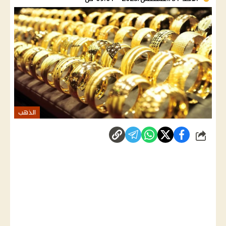
الذهب
شارك