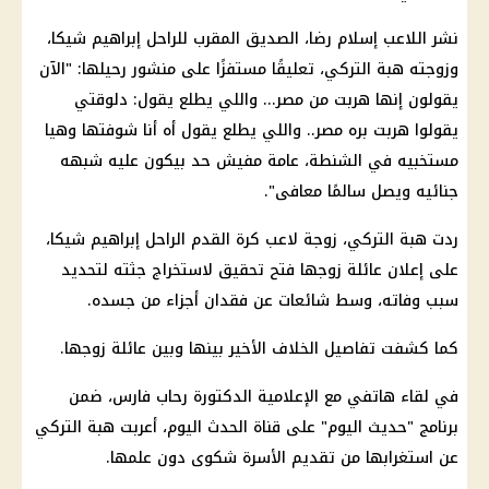
نشر اللاعب إسلام رضا، الصديق المقرب للراحل إبراهيم شيكا،
وزوجته هبة التركي، تعليقًا مستفزًا على منشور رحيلها: "الآن
يقولون إنها هربت من مصر... واللي يطلع يقول: دلوقتي
يقولوا هربت بره مصر.. واللي يطلع يقول أه أنا شوفتها وهيا
مستخبيه في الشنطة، عامة مفيش حد بيكون عليه شبهه
جنائيه ويصل سالمًا معافى".
ردت هبة التركي، زوجة لاعب كرة القدم الراحل إبراهيم شيكا،
على إعلان عائلة زوجها فتح تحقيق لاستخراج جثته لتحديد
سبب وفاته، وسط شائعات عن فقدان أجزاء من جسده.
كما كشفت تفاصيل الخلاف الأخير بينها وبين عائلة زوجها.
في لقاء هاتفي مع الإعلامية الدكتورة رحاب فارس، ضمن
برنامج "حديث اليوم" على قناة الحدث اليوم، أعربت هبة التركي
عن استغرابها من تقديم الأسرة شكوى دون علمها.