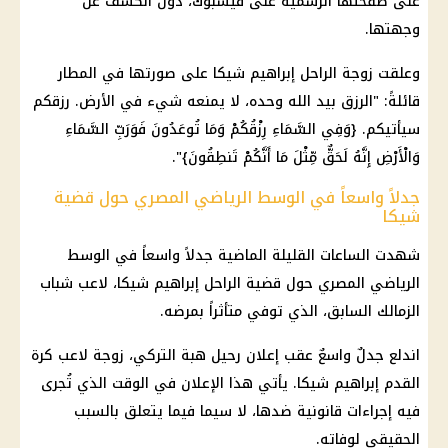
على صفحتها الرسمية على فيسبوك، دون الكشف عن
وجهتها.
وعلقت زوجة الراحل إبراهيم شيكا على صورتها في المطار
قائلةً: "الرزق بيد الله وحده، لا يمنعه شيء في الأرض. رزقكم
سيأتيكم. {وَفِي السَّمَاءِ رِزْقُكُمْ وَمَا تُوعَدُونَ فَوَرَبِّ السَّمَاءِ
وَالْأَرْضِ إِنَّهُ لَحَقٌّ مِّثْلَ مَا أَنَّكُمْ تَنطِقُونَ}".
جدلاً واسعاً في الوسط الرياضي المصري حول قضية
شيكا
شهدت الساعات القليلة الماضية جدلاً واسعاً في الوسط
الرياضي المصري حول قضية الراحل إبراهيم شيكا، لاعب شباب
الزمالك السابق، الذي توفي متأثراً بمرضه.
اندلع جدلٌ واسعٌ عقب إعلان رحيل هبة التركي، زوجة لاعب كرة
القدم إبراهيم شيكا. يأتي هذا الإعلان في الوقت الذي تُجرى
فيه إجراءات قانونية ضدها، لا سيما فيما يتعلق بالسبب
الحقيقي لوفاته.