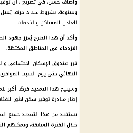
ومتنوعة، بشروط سداد مرنة، يُمثل 
العادل للمساكن والخدمات.
وأكد أن هذا الطرح يُعزز جهود
الح
الازدحام في المناطق المكتظة.
قرر
صندوق الإسكان الاجتماعي
والت
النهائي حتى
يوم
السبت الموافق 28
وسيتيح هذا التمديد فرصًا أكبر لل
إطار مبادرة توفير سكن لائق للفئات ا
يستفيد من هذا التمديد جميع
الم
خلال الفترة السابقة، ويمكنهم التس