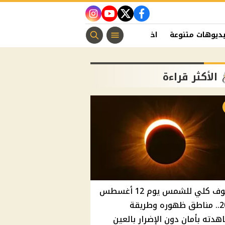
instagram
youtube
twitter
facebook
ديوهات متنوعة
اخبار الفن
منوعات مسيحية
اخبار الرياضة
الأكثر قراءة
كسوف كلي للشمس يوم 12 أغسطس
2026.. مناطق ظهوره وطريقة
دته بأمان دون الإضرار بالعين