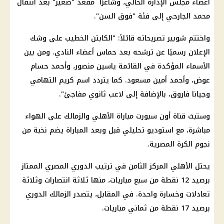
أعضاء مجلس الإدارة الحالي، وشاغرًا مقعد "صغير" بعد انتقال
محمد الجارحي إلى فئة "فوق السن".
واختتم شوبير تصريحاته قائلاً: "الكابتن
الخطيب
على وشك
الإعلان رسميًا عن ترشحه بعد
حماس
أعضاء النادي. ومن بين
الأسماء المؤكدة في القائمة ياسين منصور، وأحمد حسام
عوض، وأحمد أمين مسعود. كما يتردد اسم كريم التهامي
وجيانا فاروق، بالإضافة إلى لاعب ثانوي مفاجئ".
وستبث
قناة أون
سبورت
مباراة الأهلي والزمالك
على الهواء
مباشرة، مع استوديو تحليلي قبل وبعد المباراة يضم نخبة من
نجوم الكرة المصرية.
يحتل
الأهلي
المركز الثامن في ترتيب
الدوري المصري الممتاز
برصيد 12 نقطة من سبع مباريات، منها ثلاثة انتصارات وثلاثة
تعادلات وخسارة واحدة. في المقابل، يتصدر
الزمالك
الدوري
برصيد 17 نقطة من ثماني مباريات.