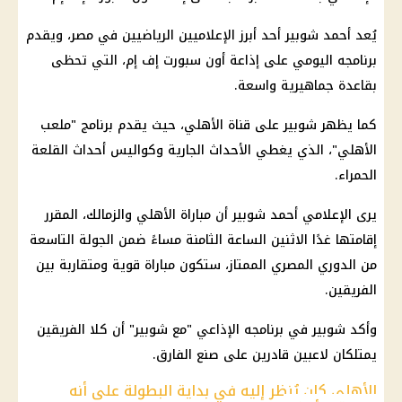
يُعد
أحمد شوبير
أحد أبرز الإعلاميين الرياضيين في مصر، ويقدم
برنامجه اليومي على إذاعة أون سبورت إف إم، التي تحظى
بقاعدة جماهيرية واسعة.
كما يظهر شوبير على قناة
الأهلي
، حيث يقدم برنامج "ملعب
الأهلي
"، الذي يغطي الأحداث الجارية وكواليس أحداث القلعة
الحمراء.
يرى الإعلامي
أحمد شوبير
أن
مباراة الأهلي والزمالك
، المقرر
إقامتها غدًا الاثنين الساعة الثامنة مساءً ضمن الجولة التاسعة
من
الدوري المصري الممتاز
، ستكون مباراة قوية ومتقاربة بين
الفريقين.
وأكد شوبير في برنامجه الإذاعي "مع شوبير" أن كلا الفريقين
يمتلكان لاعبين قادرين على صنع الفارق.
الأهلي كان يُنظر إليه في بداية البطولة على أنه