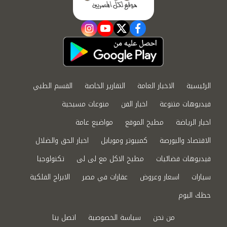
instagram
youtube
twitter
facebook
الرئيسية
الاخبار العامة
التقارير الخاصة
القسم الطبي
فيديوهات متنوعة
اخبار الفن
منوعات مسيحية
اخبار الرياضة
مطبخ الموقع
مواضيع عامة
الاقتصاد والبورصة
كمبيوتر وموبايل
اخبار الحق والضلال
فيديوهات فضائيات
مطبخ الاكل مع لى لى
تكنولوجيا
سيارات
اسعار وعروض
عقارات في مصر
الابراج الفلكية
حظك اليوم
من نحن
سياسة الخصوصية
اتصل بنا