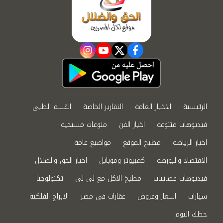
instagram
youtube
twitter
facebook
الرئيسية
الاخبار العامة
التقارير الخاصة
القسم الطبي
فيديوهات متنوعة
اخبار الفن
منوعات مسيحية
اخبار الرياضة
مطبخ الموقع
مواضيع عامة
الاقتصاد والبورصة
كمبيوتر وموبايل
اخبار الحق والضلال
فيديوهات فضائيات
مطبخ الاكل مع لى لى
تكنولوجيا
سيارات
اسعار وعروض
عقارات في مصر
الابراج الفلكية
حظك اليوم