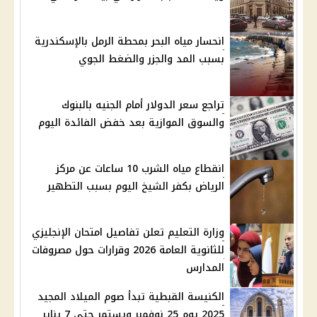
انحسار مياه البحر بمحطة الرمل بالإسكندرية
بسبب المد والجزر والضغط الجوي
تراجع سعر الدولار أمام الجنيه بالبنوك
والسوق الموازية بعد خفض الفائدة اليوم
انقطاع مياه الشرب 10 ساعات عن مركز
الرياض بكفر الشيخ اليوم بسبب التطهير
وزارة التعليم تعلن تفاصيل امتحان الإنجليزي
للثانوية العامة 2026 وقرارات حول مصروفات
المدارس
الكنيسة القبطية تبدأ صوم الميلاد المجيد
2025 يوم 25 نوفمبر ويستمر حتى 7 يناير