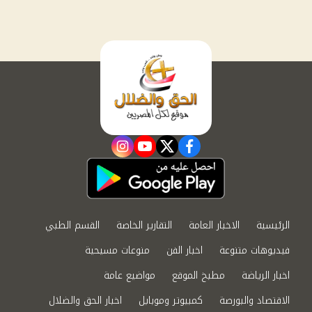
instagram
youtube
twitter
facebook
الرئيسية
الاخبار العامة
التقارير الخاصة
القسم الطبي
فيديوهات متنوعة
اخبار الفن
منوعات مسيحية
اخبار الرياضة
مطبخ الموقع
مواضيع عامة
الاقتصاد والبورصة
كمبيوتر وموبايل
اخبار الحق والضلال