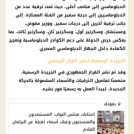
الدبلوماسي إلى مناصب أعلى، حيث تمت ترقية عدد من
الدبلوماسيين إلى درجة سفير من الفئة الممتازة، إلى
جانب ترقية آخرين إلى درجات سفير، ووزير مفوض،
ومستشار، وسكرتير أول، وسكرتير ثانٍ، وسكرتير ثالث، بما
يعكس حرص الدولة على دعم الكوادر الدبلوماسية وتعزيز
الكفاءة داخل الجهاز الدبلوماسي المصري.
الجريدة الرسمية تنشر القرار الرسمي
وقد تم نشر القرار الجمهوري في الجريدة الرسمية،
متضمنًا تفاصيل الترقيات والأسماء المشمولة بالحركة
الجديدة، ليبدأ العمل به رسميًا فور نشره.
لا يفوتك
انتخابات مجلس النواب: المستبعدون
والمنسحبون وغياب أسماء ثقيلة عن البرلمان
القادم