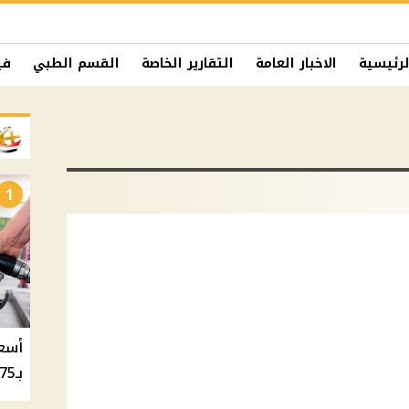
لرئيسية
الاخبار العامة
التقارير الخاصة
القسم الطبي
في
1
بـ20.75 جنيه والسولار بـ20.50 جنيه