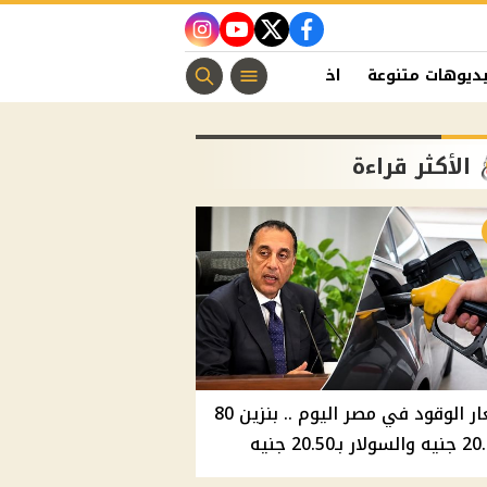
instagram
youtube
twitter
facebook
ديوهات متنوعة
اخبار الفن
منوعات مسيحية
اخبار الرياضة
الأكثر قراءة
أسعار الوقود في مصر اليوم .. بنزين 80