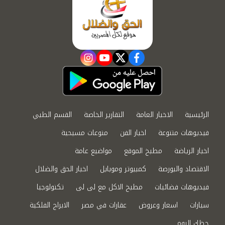
instagram
youtube
twitter
facebook
الرئيسية
الاخبار العامة
التقارير الخاصة
القسم الطبي
فيديوهات متنوعة
اخبار الفن
منوعات مسيحية
اخبار الرياضة
مطبخ الموقع
مواضيع عامة
الاقتصاد والبورصة
كمبيوتر وموبايل
اخبار الحق والضلال
فيديوهات فضائيات
مطبخ الاكل مع لى لى
تكنولوجيا
سيارات
اسعار وعروض
عقارات في مصر
الابراج الفلكية
حظك اليوم