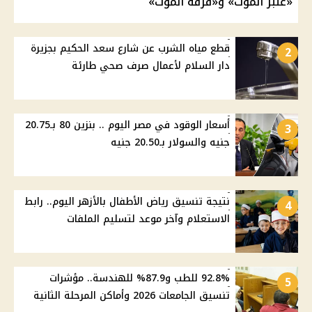
«عنبر الموت» و«فرقة الموت»
قطع مياه الشرب عن شارع سعد الحكيم بجزيرة
2
دار السلام لأعمال صرف صحي طارئة
أسعار الوقود في مصر اليوم .. بنزين 80 بـ20.75
3
جنيه والسولار بـ20.50 جنيه
نتيجة تنسيق رياض الأطفال بالأزهر اليوم.. رابط
4
الاستعلام وآخر موعد لتسليم الملفات
92.8% للطب و87.9% للهندسة.. مؤشرات
5
تنسيق الجامعات 2026 وأماكن المرحلة الثانية