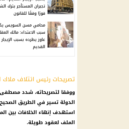
تجبران المستأجر بترك الش
فورًا وفقًا للقانون
محامي مسن السويس ي
سبب الاعتداء: مالك العقار
عاوز يطرده بسبب الإيجار
القديم
تصريحات رئيس ائتلاف ملاك ال
ووفقا لتصريحاته، شدد مصطفى عب
الدولة تسير في الطريق الصحيح 
استهدف إنهاء الخلافات بين
الم
الملف لعقود طويلة.