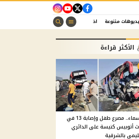
instagram
youtube
twitter
facebook
ديوهات متنوعة
اخبار الفن
منوعات مسيحية
اخبار الرياضة
الأكثر قراءة
بالأسماء.. مصرع طفل وإصابة 13 في
 أتوبيس كنيسة على الدائري
ليمي بالشرقية