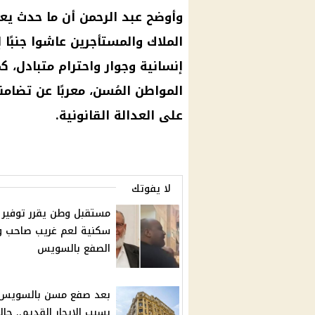
وأوضح عبد الرحمن أن ما حدث يعتبر
الملاك والمستأجرين عاشوا جنبًا
إنسانية وجوار واحترام متبادل، ك
المواطن المُسن، معربًا عن تضام
على العدالة القانونية.
لا يفوتك
مستقبل وطن يقرر توفير
سكنية لعم غريب صاحب و
الصفع بالسويس
بعد صفع مسن بالسويس
بسبب الإيجار القديم.. حال