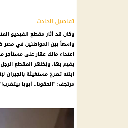
تفاصيل الحادث
وكان قد أثار مقطع الفيديو المن
واسعاً بين
المواطنين
في مصر خلا
اعتداء مالك عقار على مستأجر م
يقيم بها، ويُظهر المقطع الرجل 
ابنته تصرخ مستغيثة بالجيران لإن
مرتجف: "الحقونا.. أبويا بيتضرب!"