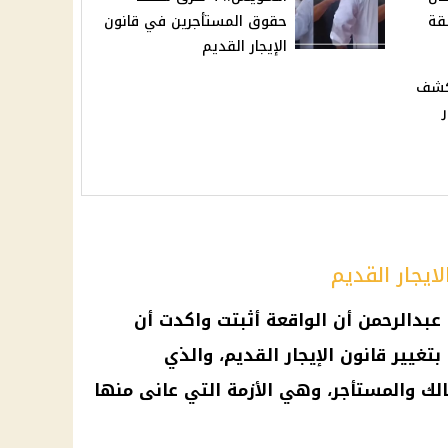
قة
حقوق المستأجرين في قانون
الإيجار القديم
كشف
ايجار القديم
دالرحمن أن الواقعة أثبتت واكدت أن
بتغيير
قانون الإيجار القديم
، والذي
الك والمستأجر
، وهي الأزمة التي عانى منها