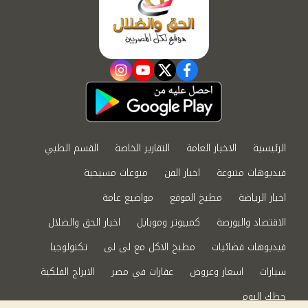
instagram
youtube
twitter
facebook
الرئيسية
الاخبار العامة
التقارير الخاصة
القسم الطبي
فيديوهات متنوعة
اخبار الفن
منوعات مسيحية
اخبار الرياضة
مطبخ الموقع
مواضيع عامة
الاقتصاد والبورصة
كمبيوتر وموبايل
اخبار الحق والضلال
فيديوهات فضائيات
مطبخ الاكل مع لى لى
تكنولوجيا
سيارات
اسعار وعروض
عقارات في مصر
الابراج الفلكية
حظك اليوم