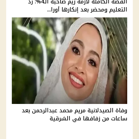
القصة الكاملة لأزمة ريم صاحبة الـ4%: رد
التعليم ومحضر بعد إنكارها أورا...
وفاة الصيدلانية مريم محمد عبدالرحمن بعد
ساعات من زفافها في الشرقية