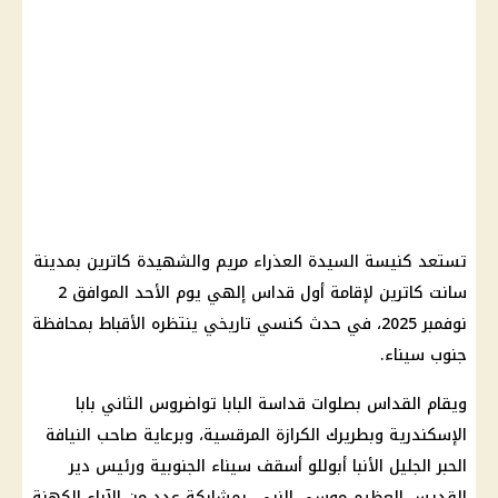
تستعد كنيسة السيدة العذراء مريم والشهيدة كاترين بمدينة
سانت كاترين لإقامة أول قداس إلهي يوم الأحد الموافق 2
نوفمبر 2025، في حدث كنسي تاريخي ينتظره الأقباط بمحافظة
جنوب سيناء.
ويقام القداس بصلوات قداسة البابا تواضروس الثاني بابا
الإسكندرية وبطريرك الكرازة المرقسية، وبرعاية صاحب النيافة
الحبر الجليل الأنبا أبوللو أسقف سيناء الجنوبية ورئيس دير
القديس العظيم موسى النبي، بمشاركة عدد من الآباء الكهنة