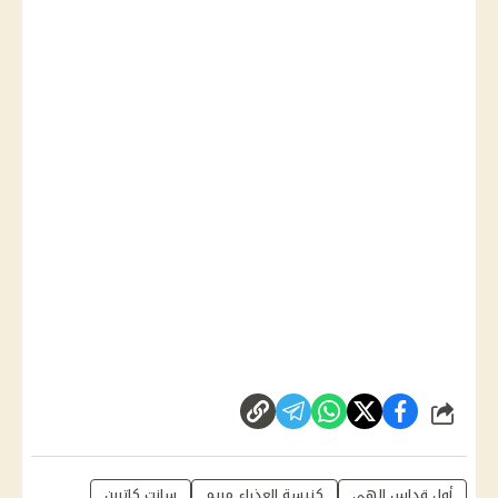
شارك
أول قداس إلهي
كنيسة العذراء مريم
سانت كاترين