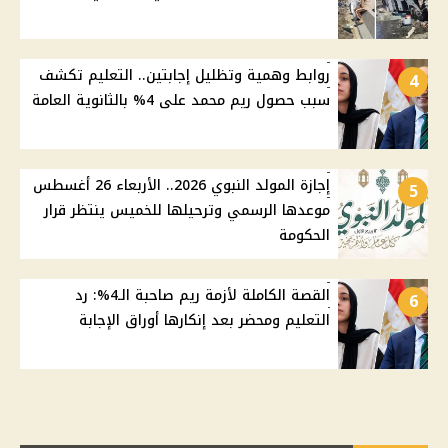
روابط وهمية وتظليل إجابتين.. التعليم تكشف
4
سبب حصول ريم محمد على 4% بالثانوية العامة
إجازة المولد النبوي 2026.. الأربعاء 26 أغسطس
5
موعدها الرسمي وترحيلها للخميس ينتظر قرار
الحكومة
القصة الكاملة لأزمة ريم صاحبة الـ4%: رد
6
التعليم ومحضر بعد إنكارها أوراق الإجابة