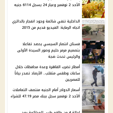
الأحد 2 نوفمبر وعيار 24 يسجل 6114 جنيه
الداخلية تنفي شائعة وجود انفجار بالدائري
اتجاه الرماية: الفيديو قديم من 2015
فستان انتصار السيسي يحصد تفاعلا
بتصميم مرمر حليم وصور السيدة الأولى
والرئيس تحدث ضجة
أمطار تضرب القاهرة وعدة محافظات خلال
ساعات وطقس متقلب.. الأرصاد تصدر بياناً
للمصريين
أسعار الدولار أمام الجنيه منتصف التعاملات
الأحد 2 نوفمبر سجل ببنك مصر 47.19 للشراء
إحالة 4 من طاقم طبي للمحاكمة بعد