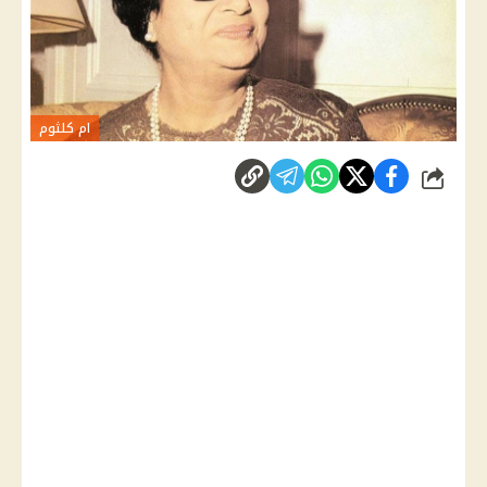
ام كلثوم
شارك