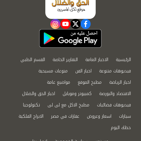
instagram
youtube
twitter
facebook
الرئيسية
الاخبار العامة
التقارير الخاصة
القسم الطبي
فيديوهات متنوعة
اخبار الفن
منوعات مسيحية
اخبار الرياضة
مطبخ الموقع
مواضيع عامة
الاقتصاد والبورصة
كمبيوتر وموبايل
اخبار الحق والضلال
فيديوهات فضائيات
مطبخ الاكل مع لى لى
تكنولوجيا
سيارات
اسعار وعروض
عقارات في مصر
الابراج الفلكية
حظك اليوم