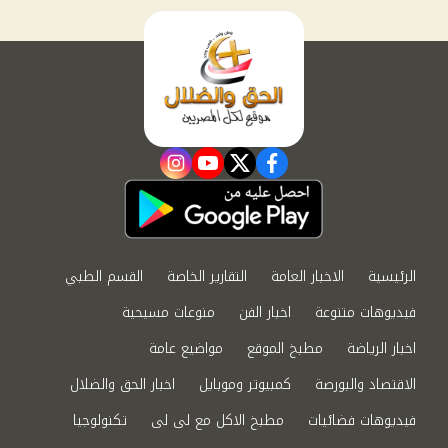
instagram
youtube
twitter
facebook
الرئيسية
الاخبار العامة
التقارير الخاصة
القسم الطبي
فيديوهات متنوعة
اخبار الفن
منوعات مسيحية
اخبار الرياضة
مطبخ الموقع
مواضيع عامة
الاقتصاد والبورصة
كمبيوتر وموبايل
اخبار الحق والضلال
فيديوهات فضائيات
مطبخ الاكل مع لى لى
تكنولوجيا