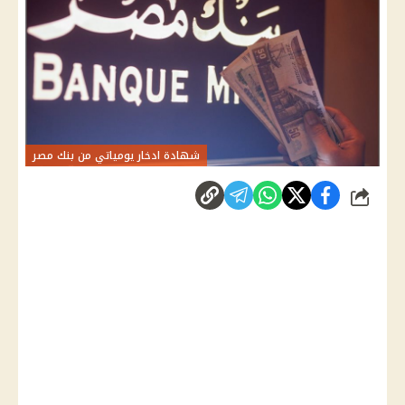
شهادة ادخار يومياتي من بنك مصر
شارك