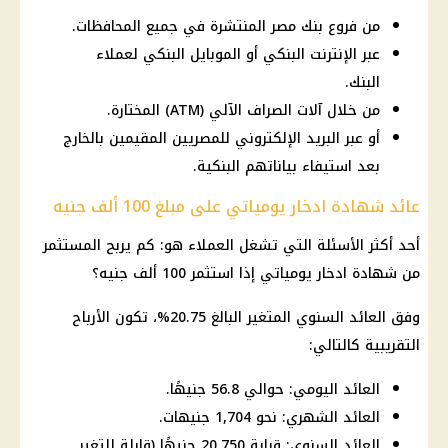
من فروع بنك مصر المنتشرة في جميع المحافظات.
عبر الإنترنت البنكي أو الموبايل البنكي لعملاء
البنك.
من خلال آلات الصراف الآلي (ATM) المختارة.
أو عبر البريد الإلكتروني للمصريين المقيمين بالخارج
بعد استيفاء بياناتهم البنكية.
عائد شهادة ادخار يومياتي على مبلغ 100 ألف جنيه
أحد أكثر الأسئلة التي تشغل العملاء هو: كم يربح المستثمر
من شهادة ادخار يومياتي إذا استثمر 100 ألف جنيه؟
وفق العائد السنوي المتغير البالغ 20.75%، تكون الأرباح
التقريبية كالتالي:
العائد اليومي: حوالي 56.8 جنيهًا.
العائد الشهري: نحو 1,704 جنيهات.
العائد السنوي: قرابة 20,750 جنيهًا (قابلة للتغير