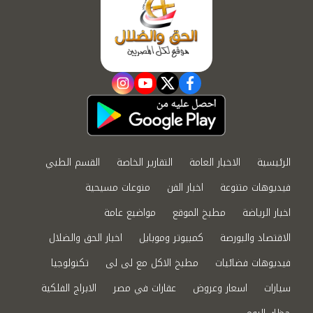
instagram
youtube
twitter
facebook
الرئيسية
الاخبار العامة
التقارير الخاصة
القسم الطبي
فيديوهات متنوعة
اخبار الفن
منوعات مسيحية
اخبار الرياضة
مطبخ الموقع
مواضيع عامة
الاقتصاد والبورصة
كمبيوتر وموبايل
اخبار الحق والضلال
فيديوهات فضائيات
مطبخ الاكل مع لى لى
تكنولوجيا
سيارات
اسعار وعروض
عقارات في مصر
الابراج الفلكية