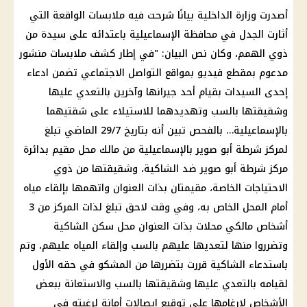
أصدرت وزارة الداخلية بيانًا شرحت فيه ملابسات الواقعة التي
أثارت الجدل في محافظة الإسماعيلية باعتدائه على سيدة من
ذوي الهمم، وكان نص البيان: "في إطار كشف ملابسات منشور
مدعوم بمقطع فيديو بمواقع التواصل الاجتماعي تضمن ادعاء
إحدى السيدات بقيام أحد جيرانها وآخرين بالتعدي عليها
وشقيقتها بالسب وتهديدهما للاستيلاء على شقتيهما
بالإسماعيلية… بالفحص تبين أنه بتاريخ 29/7 الماضي تبلغ
لمركز شرطة أبو صوير بالإسماعيلية من مالك محل مقيم بدائرة
مركز شرطة أبو صوير ضد الشاكية، وشقيقتها من ذوي
الاحتياجات الخاصة، مقيمتان بذات العنوان واتهمها بإلقاء مياه
أمام المحل الخاص به، وفي وقت لاحق تبلغ لذات المركز من 3
أشخاص مالكي محلات بذات العنوان محل سكن الشاكية
وتضرروا منها لتعديها عليهم بالسب وإلقاء المياه عليهم، وتم
باستدعاء الشاكية قررت بتضررها من المشكو في حقه الأول
لقيامه بالتعدي عليها وشقيقتها بالسب والاستعانة ببعض
الأشخاص لإرغامها على توقيع إيصالات أمانة لرغبته في