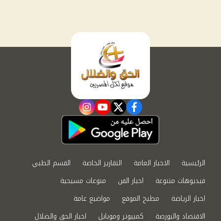
instagram
youtube
twitter
facebook
الرئيسية
الاخبار العامة
التقارير الخاصة
القسم الطبي
فيديوهات متنوعة
اخبار الفن
منوعات مسيحية
اخبار الرياضة
مطبخ الموقع
مواضيع عامة
الاقتصاد والبورصة
كمبيوتر وموبايل
اخبار الحق والضلال