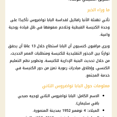
ما وراء الخبر
تأتي تهنئة الأنبا رافائيل لقداسة
البابا تواضروس
تأكيدًا على
وحدة
الكنيسة القبطية
وتلاحم صفوفها في ظل قيادة روحية
واعية.
ويرى مراقبون كنسيون أن البابا استطاع خلال 13 عامًا أن يحقق
توازنًا بين الجذور التقليدية للكنيسة ومتطلبات العصر الحديث،
من خلال تحديث البنية الإدارية للكنيسة، وتطوير نظم
التعليم
الكنسي، وإطلاق مبادرات رعوية تعزز من دور
الكنيسة
في
خدمة المجتمع.
معلومات حول البابا تواضروس الثاني
الاسم الكامل: البابا تواضروس الثاني (وجيه صبحي
باقي سليمان).
الميلاد: 4 نوفمبر 1952 بمدينة المنصورة.