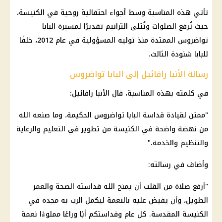
تأتي هذه المناسبة وسط أجواء احتفالية روحية في
الكنيسة
،
حيث تُرفع الصلوات وتُتلى الترانيم تقديرًا لمسيرة
البابا
تواضروس
الممتدة منذ توليه المسؤولية في عام 2012، خلفًا
للبابا شنودة الثالث.
رسالة الأنبا رافائيل إلى البابا تواضروس
في كلمته بهذه المناسبة، قال الأنبا رافائيل:
"ممتن لقيادة
قداسة البابا تواضروس
الحكيمة، وما صنعه الله
من نهضة واضحة في
الكنيسة
من
تطوير في التعليم
والرعاية
والتنظيم والخدمة."
وأضاف في رسالته:
"أرفع صلاة من القلب أن يمنح الله قداسته
الصحة
والعمر
الطويل، وأن يفيض عليه بالنعمة ليكمل الرب به مجده في
الكنيسة
المقدسة. كل عام وقداستكم أبًا وراعًا مملوءًا نعمة