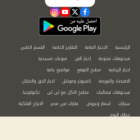
instagram
youtube
twitter
facebook
الرئيسية
الاخبار العامة
التقارير الخاصة
القسم الطبي
فيديوهات متنوعة
اخبار الفن
منوعات مسيحية
اخبار الرياضة
مطبخ الموقع
مواضيع عامة
الاقتصاد والبورصة
كمبيوتر وموبايل
اخبار الحق والضلال
فيديوهات فضائيات
مطبخ الاكل مع لى لى
تكنولوجيا
سيارات
اسعار وعروض
عقارات في مصر
الابراج الفلكية
حظك اليوم
من نحن
سياسة الخصوصية
اتصل بنا
©2024 الحق والضلال All Rights Reserved.