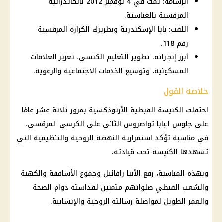
الرسامة: تمت في 4 نوفمبر 2012 بالكاتدرائية
المرقسية بالعباسية.
اللقب: بابا الإسكندرية وبطريرك الكرازة المرقسية
رقم 118.
أبرز إنجازاته: تطوير التعليم الكنسي، تعزيز العلاقات
المسكونية، وتوسيع الخدمات الاجتماعية والرعوية.
خلاصة القول
احتفلت
الكنيسة القبطية الأرثوذكسية
بمرور ثلاثة عشر عامًا
على جلوس
البابا تواضروس الثاني
على الكرسي المرقسي،
في مناسبة تؤكد استمرارية النهضة الروحية والتنظيمية التي
تشهدها
الكنيسة
تحت قيادته.
وبهذه المناسبة، رفع الأنبا رافائيل وجموع الأساقفة والكهنة
والشعب القبطي صلواتهم متمنين لقداسته دوام
الصحة
والعمر الطويل لمواصلة رسالته الروحية والإنسانية.