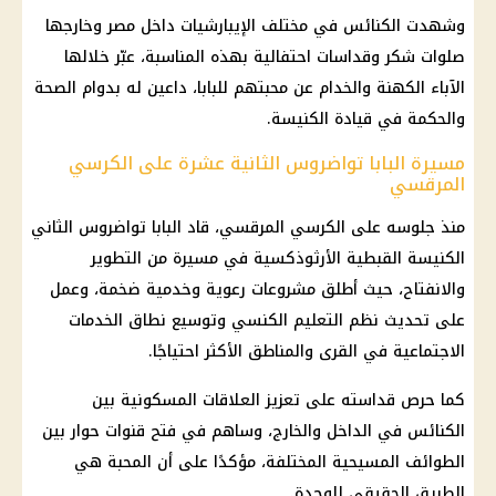
وشهدت
الكنائس
في مختلف الإيبارشيات داخل مصر وخارجها
صلوات شكر وقداسات احتفالية بهذه المناسبة، عبّر خلالها
الآباء الكهنة والخدام عن محبتهم للبابا، داعين له بدوام
الصحة
والحكمة في قيادة
الكنيسة
.
مسيرة البابا تواضروس الثانية عشرة على الكرسي
المرقسي
منذ جلوسه على الكرسي المرقسي، قاد
البابا تواضروس الثاني
الكنيسة القبطية الأرثوذكسية
في مسيرة من التطوير
والانفتاح، حيث أطلق مشروعات رعوية وخدمية ضخمة، وعمل
على تحديث نظم
التعليم
الكنسي وتوسيع نطاق الخدمات
الاجتماعية في القرى والمناطق الأكثر احتياجًا.
كما حرص قداسته على تعزيز العلاقات المسكونية بين
الكنائس
في الداخل والخارج، وساهم في فتح قنوات حوار بين
الطوائف المسيحية المختلفة، مؤكدًا على أن المحبة هي
الطريق الحقيقي للوحدة.