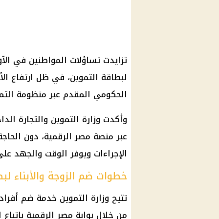
تزايدت تساؤلات
المواطنين
في الآون
لبطاقة
التموين
، في ظل ارتفاع الأ
الحكومي
المقدم عبر منظومة
التم
وأكدت
وزارة التموين والتجارة الداخ
عبر
منصة مصر الرقمية
، دون الحاج
الإجراءات ويوفر الوقت والجهد عل
خطوات ضم الزوجة والأبناء لبط
تتيح
وزارة التموين
خدمة ضم أفراد ا
من خلال بوابة
مصر الرقمية
باتباع ا