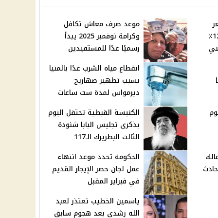
ر
موعد صرف معاش تكافل
بنتهاوس لندن بنسبة 12.5٪
وكرامة نوفمبر 2025 يبدأ
ني
رسميًا غدًا للمستفيدين
انقطاع مياه الشرب غدًا بالمنيا
بسبب تطهير صهاريج
ديرمواس لمدة ست ساعات
وم
الكنيسة القبطية تحتفل اليوم
بذكرى تجليس البابا شنودة
الثالث البطريرك الـ117
الك
الحكومة تحدد موعد انتهاء
حادث
عمل لجان حصر الإيجار القديم
في فبراير المقبل
ياسمين الخطيب تعتذر لعبد
الله رشدي بعد هجوم سابق