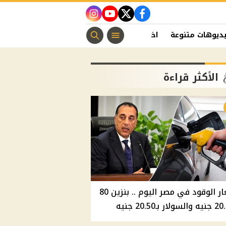
instagram
youtube
twitter
facebook
ديوهات متنوعة
اخبار الفن
منوعات مسيحية
اخبار الرياضة
الأكثر قراءة
أسعار الوقود في مصر اليوم .. بنزين 80