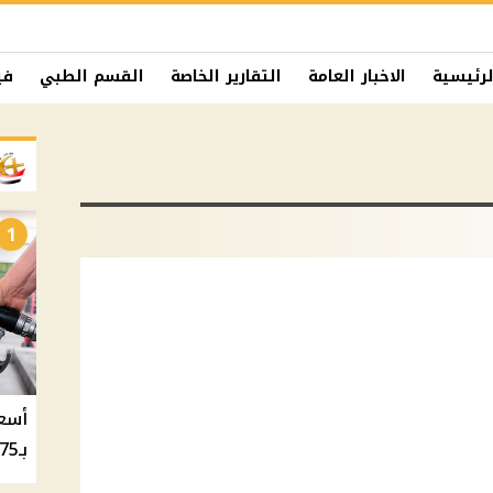
لرئيسية
الاخبار العامة
التقارير الخاصة
القسم الطبي
في
1
بـ20.75 جنيه والسولار بـ20.50 جنيه