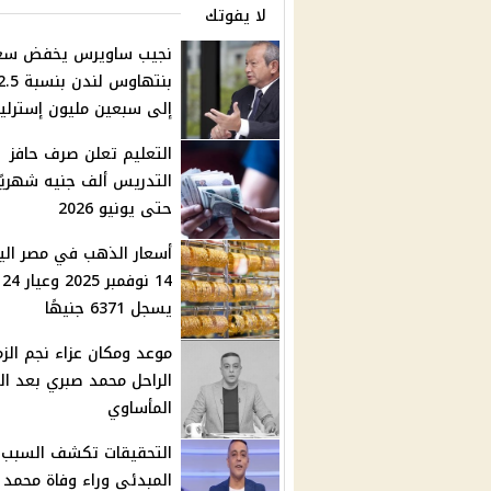
لا يفوتك
نجيب ساويرس يخفض سع
إلى سبعين مليون إسترلي
التعليم تعلن صرف حافز
التدريس ألف جنيه شهريًا
حتى يونيو 2026
أسعار الذهب في مصر الي
14 نوفمبر 2025 وعيار 24
يسجل 6371 جنيهًا
موعد ومكان عزاء نجم الزم
الراحل محمد صبري بعد ال
المأساوي
التحقيقات تكشف السبب
المبدئي وراء وفاة محمد