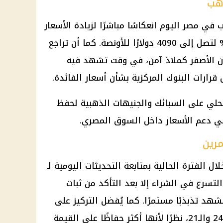
ذهب
 في مصر اليوم انعكاسًا مباشرًا لزيادة الأسعار
العالمية التي ارتفعت بنسبة 0.63% لتصل إلى 4090 دولارًا للأونصة. كما أن تراجع
معدن الأصفر كملاذ آمن، في وقت تشهد فيه
 قرارات البنوك المركزية بشأن أسعار الفائدة.
محلي على السبائك والجنيهات الذهبية لحفظ
ي دعم الأسعار داخل السوق المصري.
رين
ال الفترة الحالية بمتابعة التحديثات اليومية لـ
تسرع في الشراء إلا بعد التأكد من ثبات
هد تذبذبًا مستمرًا. كما يُفضل التركيز على
المشغولات ذات العيار المرتفع كالـ24 والـ21، نظرًا لأنها أكثر حفاظًا على القيمة