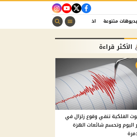
instagram
youtube
twitter
facebook
ديوهات متنوعة
اخبار الفن
منوعات مسيحية
اخبار الرياضة
الأكثر قراءة
وث الفلكية تنفي وقوع زلزال في
اليوم وتحسم شائعات الهزة
مرة