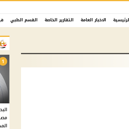
لرئيسية
الاخبار العامة
التقارير الخاصة
القسم الطبي
في
1
البح
مصر 
المد