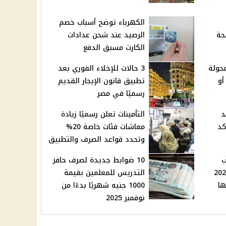
الكهرباء توضح أسباب خصم
حة
الرصيد عند شحن عدادات
الكارت مسبق الدفع
محولة
3 حالات للإخلاء الفوري بعد
أو
تطبيق قانون الإيجار القديم
رسميًا في مصر
د
التأمينات تعلن رسميًا زيادة
كد
معاشات فئات خاصة 20%
وتحدد قواعد الصرف والتطبيق
ب
10 ضوابط جديدة لصرف حافز
لإثنين 24 نوفمبر 2025
التدريس للمعلمين بقيمة
1000 جنيه شهريًا بدءًا من
نوفمبر 2025