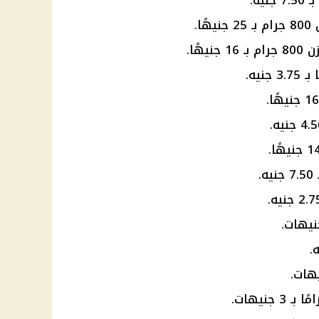
ا.
هًا.