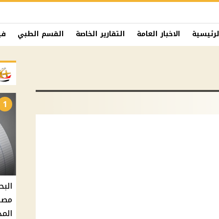
لرئيسية
الاخبار العامة
التقارير الخاصة
القسم الطبي
في
1
البح
مصر 
المد