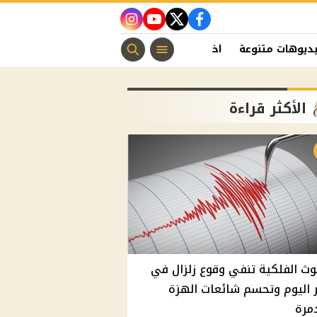
instagram
youtube
twitter
facebook
ديوهات متنوعة
اخبار الفن
منوعات مسيحية
اخبار الرياضة
الأكثر قراءة
وث الفلكية تنفي وقوع زلزال في
اليوم وتحسم شائعات الهزة
مرة