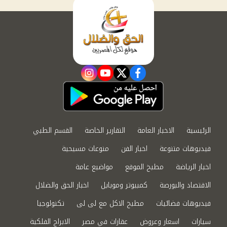
instagram
youtube
twitter
facebook
الرئيسية
الاخبار العامة
التقارير الخاصة
القسم الطبي
فيديوهات متنوعة
اخبار الفن
منوعات مسيحية
اخبار الرياضة
مطبخ الموقع
مواضيع عامة
الاقتصاد والبورصة
كمبيوتر وموبايل
اخبار الحق والضلال
فيديوهات فضائيات
مطبخ الاكل مع لى لى
تكنولوجيا
سيارات
اسعار وعروض
عقارات في مصر
الابراج الفلكية