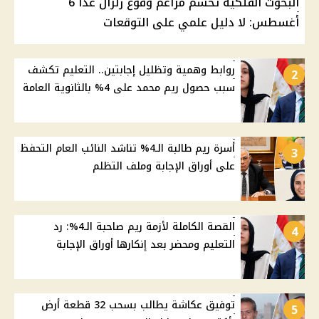
البحوث الفلكية تحسم مزاعم وقوع زلزال غدًا 6
أغسطس: لا دليل علمي على التوقعات
روابط وهمية وتظليل إجابتين.. التعليم تكشف
2
سبب حصول ريم محمد على 4% بالثانوية العامة
أسرة ريم طالبة الـ4% تناشد النائب العام التحفظ
3
على أوراق الإجابة وملف التظلم
القصة الكاملة لأزمة ريم صاحبة الـ4%: رد
4
التعليم ومحضر بعد إنكارها أوراق الإجابة
توفيق عكاشة يطالب بسحب 32 قطعة أرض
5