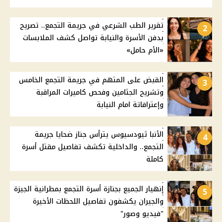
تقرير الطب الشرعي في جريمة التجمع.. تصريح
2
بدفن الأسرة والنيابة تواصل كشف الملابسات
«الأم حامل»
القبض على المتهم في جريمة التجمع الخامس
3
وتشريح الجثامين وفحص كاميرات المراقبة
وإعترافاتة امام النيابة
الأنبا ثيودسيوس يترأس جناز ضحايا جريمة
4
التجمع.. والداخلية تكشف تفاصيل مقتل أسرة
كاملة
إنهيار الجميع بجنازة أسرة التجمع بمطرانية الجيزة
5
والجيران يكشفون تفاصيل اللحظات الأخيرة
"فيديو وصور"