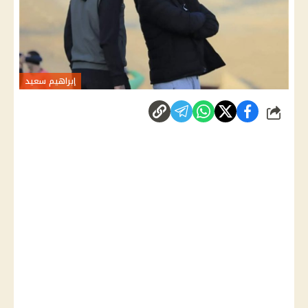
إبراهيم سعيد
شارك