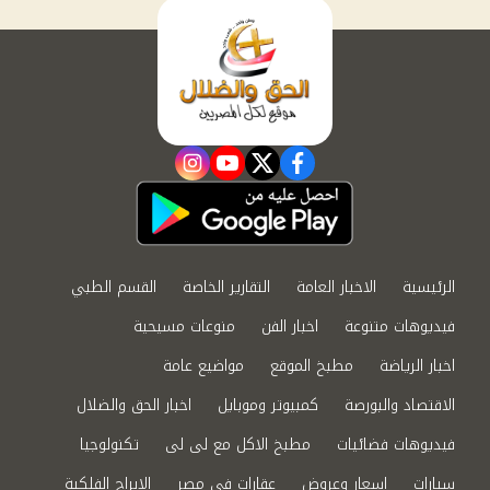
instagram
youtube
twitter
facebook
الرئيسية
الاخبار العامة
التقارير الخاصة
القسم الطبي
فيديوهات متنوعة
اخبار الفن
منوعات مسيحية
اخبار الرياضة
مطبخ الموقع
مواضيع عامة
الاقتصاد والبورصة
كمبيوتر وموبايل
اخبار الحق والضلال
فيديوهات فضائيات
مطبخ الاكل مع لى لى
تكنولوجيا
سيارات
اسعار وعروض
عقارات في مصر
الابراج الفلكية