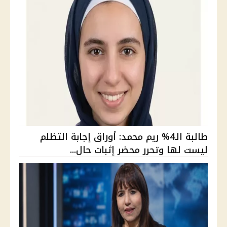
طالبة الـ4% ريم محمد: أوراق إجابة التظلم
ليست لها وتحرر محضر إثبات حال...