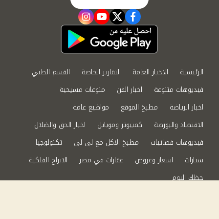
instagram
youtube
twitter
facebook
الرئيسية
الاخبار العامة
التقارير الخاصة
القسم الطبي
فيديوهات متنوعة
اخبار الفن
منوعات مسيحية
اخبار الرياضة
مطبخ الموقع
مواضيع عامة
الاقتصاد والبورصة
كمبيوتر وموبايل
اخبار الحق والضلال
فيديوهات فضائيات
مطبخ الاكل مع لى لى
تكنولوجيا
سيارات
اسعار وعروض
عقارات في مصر
الابراج الفلكية
حظك اليوم
من نحن
سياسة الخصوصية
اتصل بنا
©2024 الحق والضلال All Rights Reserved.