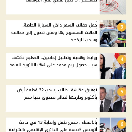
أغسطس: لا دليل علمي على التوقعات
حمل حقائب السفر داخل السيارة الخاصة..
3
الحالات المسموح بها ومتى تتحول إلى مخالفة
وسحب للرخصة
روابط وهمية وتظليل إجابتين.. التعليم تكشف
4
سبب حصول ريم محمد على 4% بالثانوية العامة
توفيق عكاشة يطالب بسحب 32 قطعة أرض
5
بأكتوبر وطرحها لصالح صندوق تحيا مصر
بالأسماء.. مصرع طفل وإصابة 13 في حادث
6
أتوبيس كنيسة على الدائري الإقليمي بالشرقية