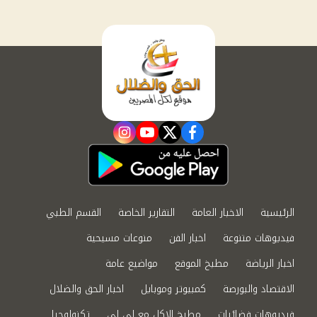
instagram
youtube
twitter
facebook
الرئيسية
الاخبار العامة
التقارير الخاصة
القسم الطبي
فيديوهات متنوعة
اخبار الفن
منوعات مسيحية
اخبار الرياضة
مطبخ الموقع
مواضيع عامة
الاقتصاد والبورصة
كمبيوتر وموبايل
اخبار الحق والضلال
فيديوهات فضائيات
مطبخ الاكل مع لى لى
تكنولوجيا