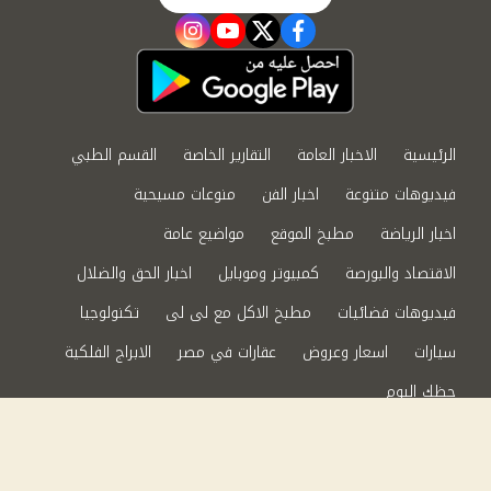
instagram
youtube
twitter
facebook
الرئيسية
الاخبار العامة
التقارير الخاصة
القسم الطبي
فيديوهات متنوعة
اخبار الفن
منوعات مسيحية
اخبار الرياضة
مطبخ الموقع
مواضيع عامة
الاقتصاد والبورصة
كمبيوتر وموبايل
اخبار الحق والضلال
فيديوهات فضائيات
مطبخ الاكل مع لى لى
تكنولوجيا
سيارات
اسعار وعروض
عقارات في مصر
الابراج الفلكية
حظك اليوم
من نحن
سياسة الخصوصية
اتصل بنا
©2024 الحق والضلال All Rights Reserved.