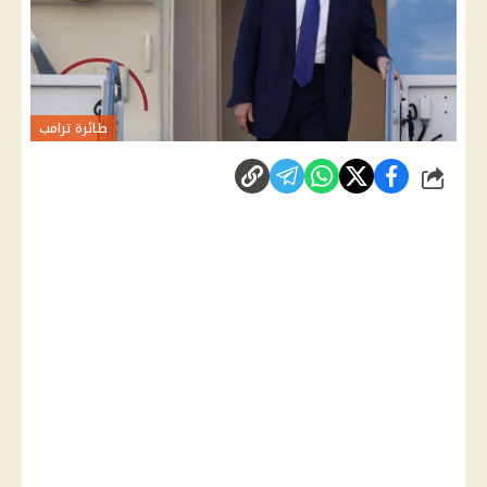
طائرة ترامب
شارك