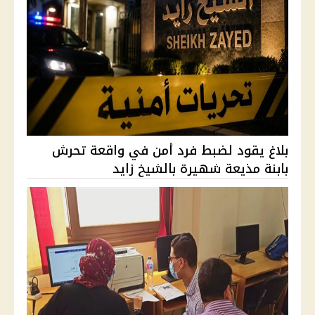
بلاغ يقود لضبط فرد أمن في واقعة تحرش
بابنة مذيعة شهيرة بالشيخ زايد