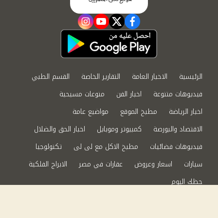
instagram
youtube
twitter
facebook
الرئيسية
الاخبار العامة
التقارير الخاصة
القسم الطبي
فيديوهات متنوعة
اخبار الفن
منوعات مسيحية
اخبار الرياضة
مطبخ الموقع
مواضيع عامة
الاقتصاد والبورصة
كمبيوتر وموبايل
اخبار الحق والضلال
فيديوهات فضائيات
مطبخ الاكل مع لى لى
تكنولوجيا
سيارات
اسعار وعروض
عقارات في مصر
الابراج الفلكية
حظك اليوم
من نحن
سياسة الخصوصية
اتصل بنا