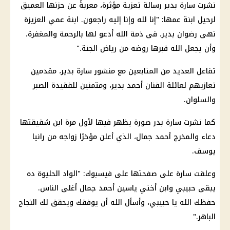
نشرت سارة بدير رسالة تعزية مؤثرة، معربةً عن حزنها العميق
لرحيل ابنة عمها: "إنا لله وإنا إليه راجعون. ابنة عمي العزيزة
نهى رضوان بدير، فى ذمة الله أدعو لها بالرحمة والمغفرة،
وأن يجعل الله قبرها روضه من رياض الجنة."
تفاعل العديد من المتابعين مع منشور سارة بدير، مقدمين
تعازيهم لعائلة الفنان أحمد بدير، ومتمنين للفقيدة الصبر
والسلوان.
كما نشرت سارة بدر صورة يظهر فيها لأول مرة ابن شقيقتها
دعاء والمخرج أحمد جمال، الذي أعلن مؤخرًا زواجه من رانيا
يوسف.
وعلقت سارة على صفحتها على فيسبوك: "الواد الحليوة ده
يبقى حبيبي وابن أختي ياسين أحمد جمال أغلى الناس.
حفظك الله يا حبيبي، وأسأل الله أن يوفقك ويحقق لك النجاح
الباهر."