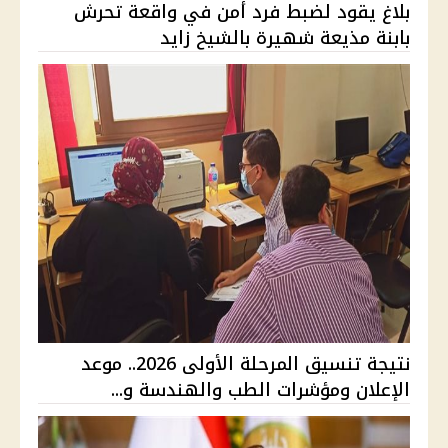
بلاغ يقود لضبط فرد أمن في واقعة تحرش
بابنة مذيعة شهيرة بالشيخ زايد
نتيجة تنسيق المرحلة الأولى 2026.. موعد
الإعلان ومؤشرات الطب والهندسة و...