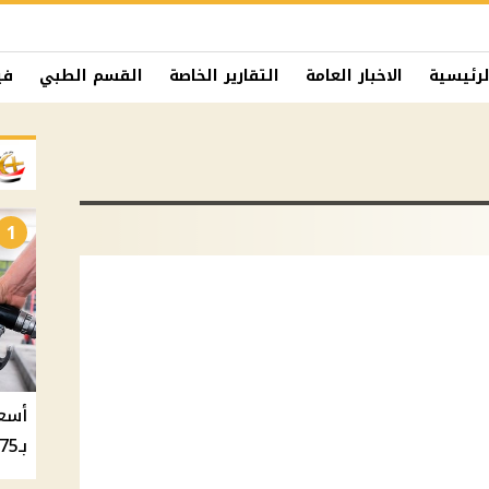
لرئيسية
الاخبار العامة
التقارير الخاصة
القسم الطبي
في
1
بـ20.75 جنيه والسولار بـ20.50 جنيه