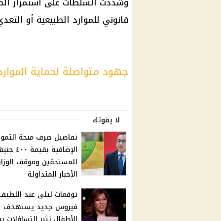
وشددت السلطات على استمرار الحمل
قانوني للموارد الطبيعية أو التعدي
جهود متواصلة لحماية الموارد
لا يفوتك
تفاصيل صرف منحة التمو
الإضافية بقيمة ٤٠٠ 
للمستحقين وموقف الوزار
الأخبار المتداولة
توقعات ليلى عبد اللطيف
فيروس جديد يستهدف
الأطفال تثير التساؤﻻت بي