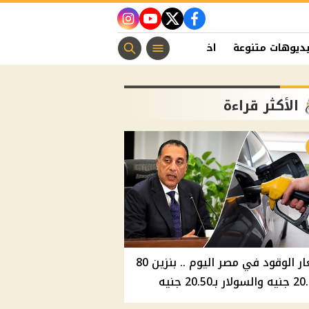
instagram
youtube
twitter
facebook
ديوهات متنوعة
اخبار الفن
منوعات مسيحية
اخبار الرياضة
الأكثر قراءة
أسعار الوقود في مصر اليوم .. بنزين 80