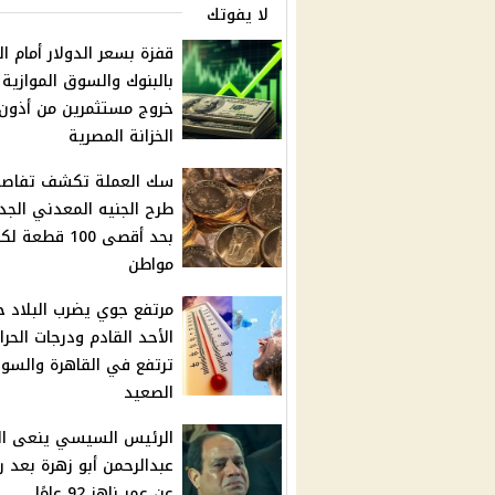
لا يفوتك
قفزة بسعر الدولار أمام ال
بالبنوك والسوق الموازية 
خروج مستثمرين من أذون
الخزانة المصرية
سك العملة تكشف تفاصي
طرح الجنيه المعدني الجد
بحد أقصى 100 قطعة ل
مواطن
مرتفع جوي يضرب البلاد 
الأحد القادم ودرجات الحرا
ترتفع في القاهرة والسوا
الصعيد
الرئيس السيسي ينعى ال
عبدالرحمن أبو زهرة بعد ر
عن عمر ناهز 92 عامًا