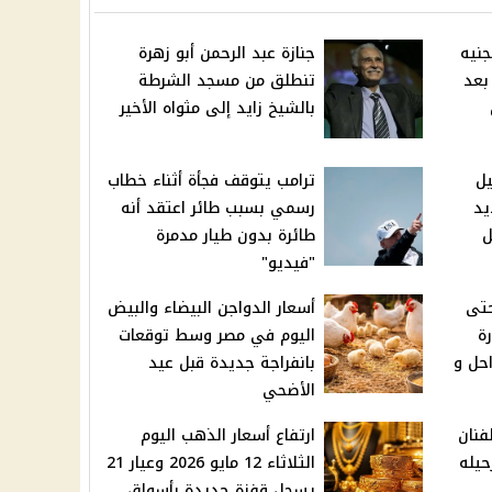
جنيه
جنازة عبد الرحمن أبو زهرة
بعد
تنطلق من مسجد الشرطة
بالشيخ زايد إلى مثواه الأخير
ل
ترامب يتوقف فجأة أثناء خطاب
يد
رسمي بسبب طائر اعتقد أنه
كل
طائرة بدون طيار مدمرة
"فيديو"
حتى
أسعار الدواجن البيضاء والبيض
رة
اليوم في مصر وسط توقعات
حل و
بانفراجة جديدة قبل عيد
الأضحي
فنان
ارتفاع أسعار الذهب اليوم
حيله
الثلاثاء 12 مايو 2026 وعيار 21
يسجل قفزة جديدة بأسواق