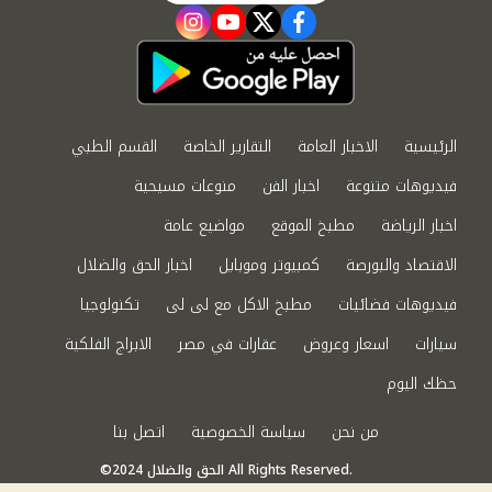
instagram
youtube
twitter
facebook
الرئيسية
الاخبار العامة
التقارير الخاصة
القسم الطبي
فيديوهات متنوعة
اخبار الفن
منوعات مسيحية
اخبار الرياضة
مطبخ الموقع
مواضيع عامة
الاقتصاد والبورصة
كمبيوتر وموبايل
اخبار الحق والضلال
فيديوهات فضائيات
مطبخ الاكل مع لى لى
تكنولوجيا
سيارات
اسعار وعروض
عقارات في مصر
الابراج الفلكية
حظك اليوم
من نحن
سياسة الخصوصية
اتصل بنا
©2024 الحق والضلال All Rights Reserved.