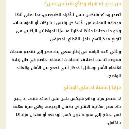
من يحق له شراء ودائع فليكس بلس؟
تصدر ودائع فليكس بلس للأفراد الطبيعيين، بما يعني أنها
موجهة للعملاء من الأشخاص وليس
الشركات
أو المؤسسات،
وهو ما يجعلها منتجًا ادخاريًا مباشرًا للمواطنين الراغبين في
تنويع مدخراتهم داخل
القطاع
المصرفي.
وتأتي هذه الباقة في إطار سعي
بنك مصر
إلى تقديم منتجات
متنوعة تناسب اختلاف احتياجات العملاء، خاصة في ظل زيادة
اهتمام الأسر بوسائل الادخار التي تجمع بين الأمان والعائد
الواضح.
مزايا إضافية لحاملي الودائع
لا تقتصر مزايا ودائع فليكس بلس على العائد فقط، إذ يتيح
بنك مصر
إمكانية الاقتراض بضمان الوديعة، وهي ميزة مهمة
لمن يحتاج إلى سيولة دون كسر الوديعة أو فقدان مزاياها
بالكامل.