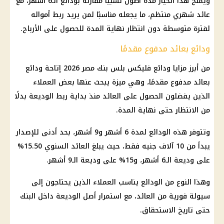
ويمنح هذا الخيار مدة أطول نسبيًا مقارنة بودائع الـ6 أشهر، مع
عائد شهري منتظم، ما يجعله مناسبًا لمن يريد ربط أمواله
لفترة متوسطة دون انتظار نهاية المدة للحصول على الأرباح.
ودائع بعائد مدفوع مقدمًا
من أبرز مزايا ودائع فليكس بلس بنك مصر 2026 إتاحة ودائع
بعائد مدفوع مقدمًا، وهي ميزة يبحث عنها بعض العملاء
الذين يفضلون الحصول على العائد منذ بداية ربط الوديعة بدلًا
من الانتظار حتى نهاية المدة.
وتتوفر هذه الودائع لمدة 6 أشهر و9 أشهر، بحد أدنى للإصدار
يبدأ من 10 آلاف جنيه فقط، حيث يبلغ
العائد
السنوي 15.50%
على وديعة الـ6 أشهر، و15% على وديعة الـ9 أشهر.
وهذا النوع من الودائع يناسب العملاء الذين يحتاجون إلى
سيولة فورية من العائد، مع استمرار أصل الوديعة داخل
البنك
حتى تاريخ الاستحقاق.