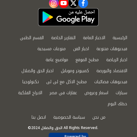
instagram
youtube
twitter
facebook
الرئيسية
الاخبار العامة
التقارير الخاصة
القسم الطبي
فيديوهات متنوعة
اخبار الفن
منوعات مسيحية
اخبار الرياضة
مطبخ الموقع
مواضيع عامة
الاقتصاد والبورصة
كمبيوتر وموبايل
اخبار الحق والضلال
فيديوهات فضائيات
مطبخ الاكل مع لى لى
تكنولوجيا
سيارات
اسعار وعروض
عقارات في مصر
الابراج الفلكية
حظك اليوم
من نحن
سياسة الخصوصية
اتصل بنا
©2024 الحق والضلال All Rights Reserved.
Powered by