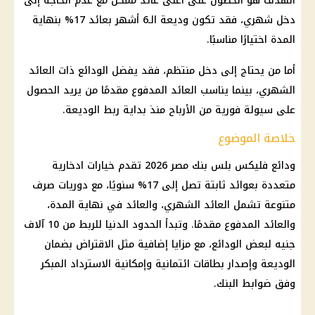
الهدف هو الحصول على أعلى عائد ممكن مع عدم الحاجة إلى
دخل شهري، فقد تكون وديعة الـ6 أشهر بعائد 17% بنهاية
المدة اختيارًا مناسبًا.
أما من يحتاج إلى دخل منتظم، فقد يفضل الودائع ذات العائد
الشهري، بينما يناسب العائد المدفوع مقدمًا من يريد الحصول
على سيولة فورية من الأرباح منذ بداية ربط الوديعة.
خلاصة الموضوع
ودائع فليكس بلس
بنك مصر
2026 تقدم خيارات ادخارية
متعددة بعوائد ثابتة تصل إلى 17% سنويًا، مع دوريات صرف
متنوعة تشمل العائد الشهري، والعائد في نهاية المدة،
والعائد المدفوع مقدمًا. وتبدأ الحدود الدنيا للربط من 10 آلاف
جنيه لبعض الودائع، مع مزايا إضافية مثل الاقتراض بضمان
الوديعة وإصدار بطاقات ائتمانية وإمكانية الاسترداد المبكر
وفق ضوابط البنك.