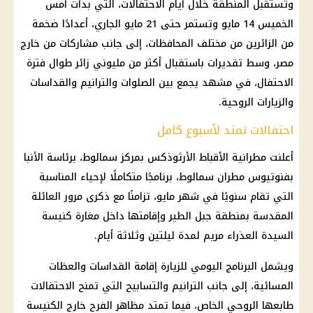
وتستقبل المنطقة خلال أيام الاحتفالات، التي بدأت أمس
الخميس 14 مايو وتستمر حتى 21 مايو الجاري، أعدادًا ضخمة
من الزائرين من مختلف المحافظات، إلى جانب مشاركات من خارج
مصر، وسط تقديرات باستقبال أكثر من مليوني زائر طوال فترة
الاحتفال، في مشهد يجمع بين الصلوات والترانيم والقداسات
والزيارات الروحية.
احتفالات تمتد لأسبوع كامل
أعلنت مطرانية الأقباط الأرثوذكس بمركز سمالوط، برئاسة الأنبا
بفنوتيوس مطران سمالوط، برنامجًا متكاملًا لإحياء المناسبة
التي تقام سنويًا في شهر مايو، تزامنًا مع ذكرى مرور العائلة
المقدسة بمنطقة جبل الطير وإقامتها داخل مغارة كنيسة
السيدة العذراء مريم لمدة ليلتين وثلاثة أيام.
ويشمل البرنامج اليومي للزيارة إقامة القداسات والعظات
المسائية، إلى جانب الترانيم والتسابيح التي تمنح الاحتفالات
طابعها الروحي الخاص، فيما تمتد مظاهر الفرح خارج الكنيسة