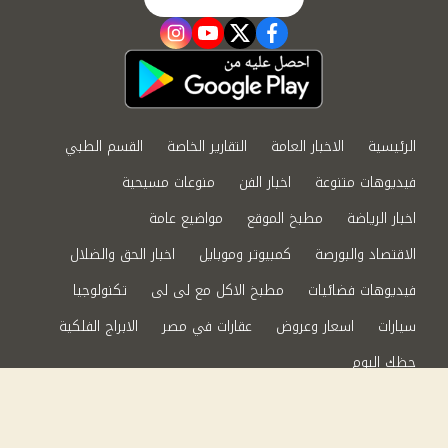
instagram
youtube
twitter
facebook
الرئيسية
الاخبار العامة
التقارير الخاصة
القسم الطبي
فيديوهات متنوعة
اخبار الفن
منوعات مسيحية
اخبار الرياضة
مطبخ الموقع
مواضيع عامة
الاقتصاد والبورصة
كمبيوتر وموبايل
اخبار الحق والضلال
فيديوهات فضائيات
مطبخ الاكل مع لى لى
تكنولوجيا
سيارات
اسعار وعروض
عقارات في مصر
الابراج الفلكية
حظك اليوم
من نحن
سياسة الخصوصية
اتصل بنا
©2024 الحق والضلال All Rights Reserved.