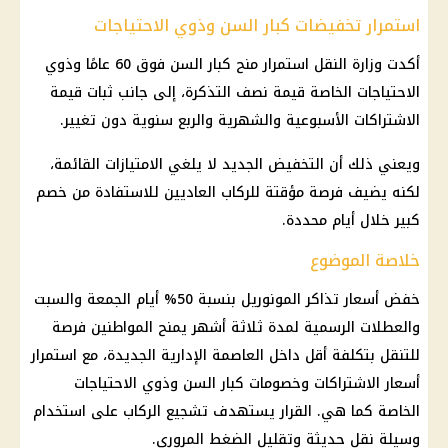
استمرار تخفيضات كبار السن وذوي الاحتياجات
أكدت
وزارة النقل
استمرار منح كبار السن فوق 60 عامًا وذوي
الاحتياجات الخاصة قيمة نصف التذكرة، إلى جانب ثبات قيمة
الاشتراكات الأسبوعية والشهرية والربع سنوية دون تغيير.
ويعني ذلك أن التخفيض الجديد لا يلغي الامتيازات القائمة،
لكنه يضيف فرصة مؤقتة للركاب العاديين للاستفادة من خصم
كبير خلال أيام محددة.
خلاصة الموضوع
خفض
أسعار
تذاكر المونوريل بنسبة 50% أيام الجمعة والسبت
والعطلات الرسمية لمدة ثلاثة أشهر يمنح المواطنين فرصة
للتنقل بتكلفة أقل داخل
العاصمة الإدارية الجديدة
، مع استمرار
أسعار
الاشتراكات وخصومات كبار السن وذوي الاحتياجات
الخاصة كما هي. القرار يستهدف تشجيع الركاب على استخدام
وسيلة نقل حديثة وتقليل الضغط المروري.