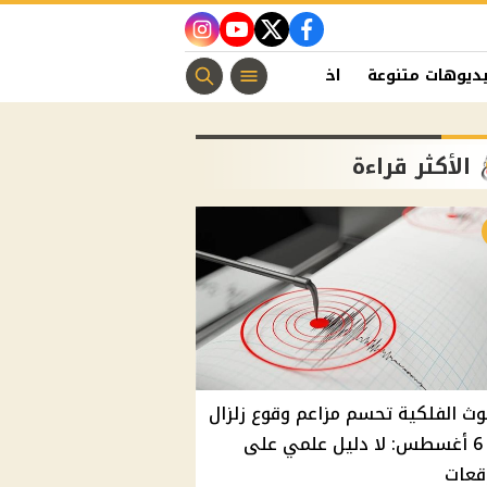
instagram
youtube
twitter
facebook
ديوهات متنوعة
اخبار الفن
منوعات مسيحية
اخبار الرياضة
الأكثر قراءة
وث الفلكية تحسم مزاعم وقوع زلزال
غدًا 6 أغسطس: لا دليل علمي على
قعات