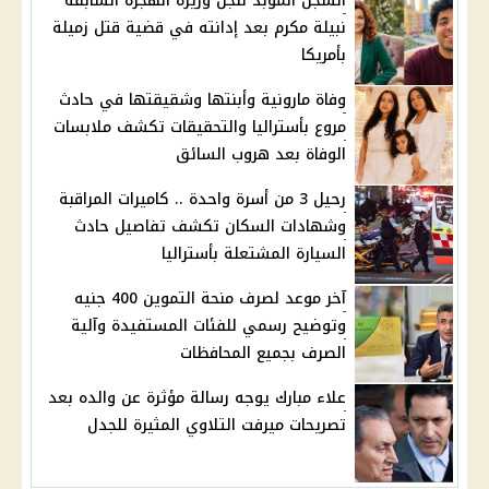
السجن المؤبد لنجل وزيرة الهجرة السابقة
نبيلة مكرم بعد إدانته في قضية قتل زميلة
بأمريكا
وفاة مارونية وأبنتها وشقيقتها في حادث
مروع بأستراليا والتحقيقات تكشف ملابسات
الوفاة بعد هروب السائق
رحيل 3 من أسرة واحدة .. كاميرات المراقبة
وشهادات السكان تكشف تفاصيل حادث
السيارة المشتعلة بأستراليا
آخر موعد لصرف منحة التموين 400 جنيه
وتوضيح رسمي للفئات المستفيدة وآلية
الصرف بجميع المحافظات
علاء مبارك يوجه رسالة مؤثرة عن والده بعد
تصريحات ميرفت التلاوي المثيرة للجدل