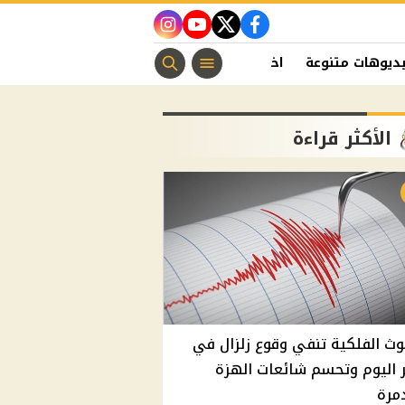
instagram
youtube
twitter
facebook
ديوهات متنوعة
اخبار الفن
منوعات مسيحية
اخبار الرياضة
الأكثر قراءة
وث الفلكية تنفي وقوع زلزال في
اليوم وتحسم شائعات الهزة
مرة