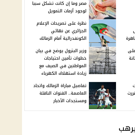
مصر وما إن كانت تشكل سببا
لوجود أزمات التمويل
نظرة على تصريحات الإعلام
الجزائري عن نهائي
اهرة
الكونفدرالية أمام الزمالك
على
وزير البترول يوضح في بيان
نة
خطوات تأمين احتياجات
المواطنين في الصيف مع
زيادة استهلاك الكهرباء
ت
تفاصيل مباراة الزمالك واتحاد
مايو 2026.. قررت
العاصمة.. القنوات الناقلة
ومستجدات الأخبار
يرهب