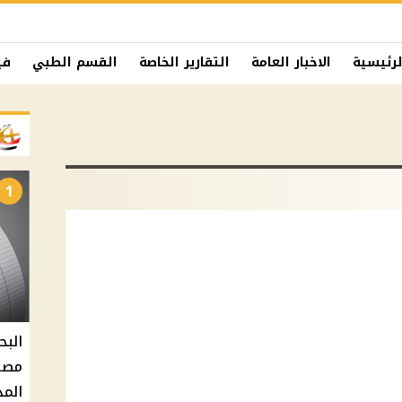
لرئيسية
الاخبار العامة
التقارير الخاصة
القسم الطبي
في
1
البح
مصر 
المد