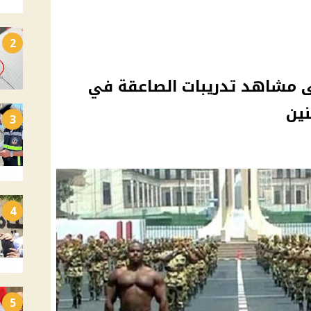
2
لى مشاهد تدريبات الصاعقة في
نين
3
4
5